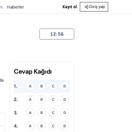
rı
Haberler
Kayıt ol
Giriş yap
12:55
Cevap Kağıdı
da
1.
A
B
C
D
2.
A
B
C
D
3.
A
B
C
D
4.
A
B
C
D