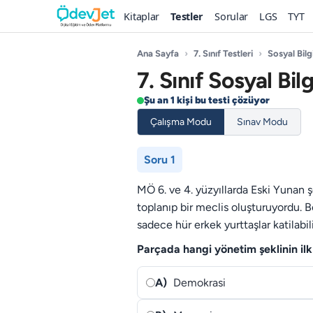
Kitaplar
Testler
Sorular
LGS
TYT
Ana Sayfa
›
7. Sınıf Testleri
›
Sosyal Bilg
7. Sınıf Sosyal Bil
Şu an 1 kişi bu testi çözüyor
Çalışma Modu
Sınav Modu
Soru 1
MÖ 6. ve 4. yüzyıllarda Eski Yunan 
toplanıp bir meclis oluşturuyordu. 
sadece hür erkek yurttaşlar katilabil
Parçada hangi yönetim şeklinin il
A)
Demokrasi