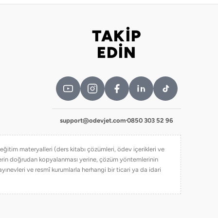
TAKİP
Bizi takip edin
EDİN
support@odevjet.com
·
0850 303 52 96
itim materyalleri (ders kitabı çözümleri, ödev içerikleri ve
iklerin doğrudan kopyalanması yerine, çözüm yöntemlerinin
yınevleri ve resmî kurumlarla herhangi bir ticari ya da idari