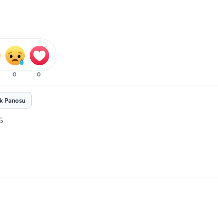
0
0
ik Panosu
6