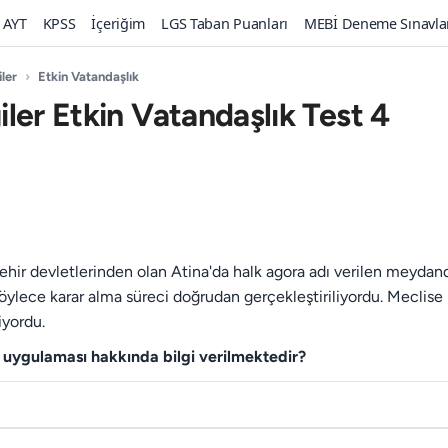
AYT
KPSS
İçeriğim
LGS Taban Puanları
MEBİ Deneme Sınavla
iler
›
Etkin Vatandaşlık
giler Etkin Vatandaşlık Test 4
şehir devletlerinden olan Atina'da halk agora adı verilen meydan
Böylece karar alma süreci doğrudan gerçekleştiriliyordu. Meclise
iyordu.
k uygulaması hakkında bilgi verilmektedir?