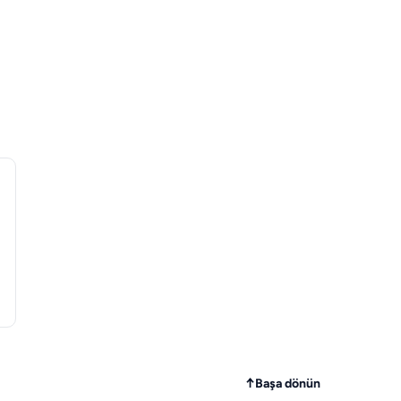
↑
Başa dönün