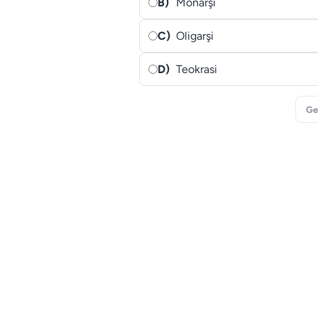
B)
Monarşi
C)
Oligarşi
D)
Teokrasi
Ge