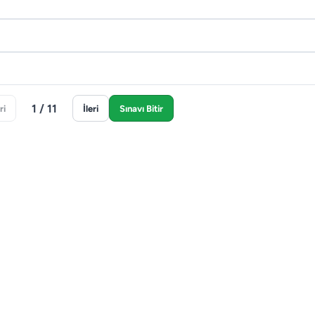
1 / 11
ri
İleri
Sınavı Bitir