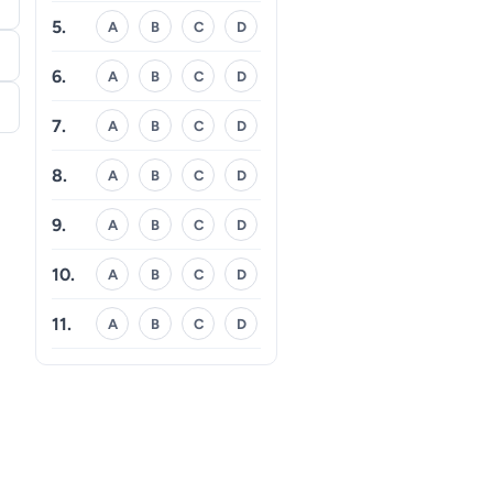
5.
A
B
C
D
6.
A
B
C
D
7.
A
B
C
D
8.
A
B
C
D
9.
A
B
C
D
10.
A
B
C
D
11.
A
B
C
D