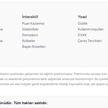
İnteraktif
Yasal
Puan Kazanma
Gizlilik
ma
İstatistikler
Kullanım koşulları
Pomodoro
KVKK
ma
Rütbeler
Çerez Tercihleri
Başarı Rozetleri
ılım tarafından geliştirilen bir eğitim platformudur. Platformda sunulan tüm eğ
emek ve akademik gelişimlerine katkı sağlamak amacıyla hazırlanmıştır. Bu içer
ormda yer alan bilgiler genel bilgilendirme niteliği taşımakta olup, adı geçen ya
nüdür. Tüm hakları saklıdır.