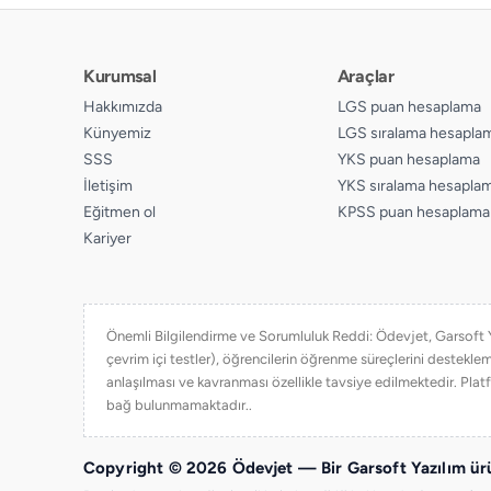
Kurumsal
Araçlar
Hakkımızda
LGS puan hesaplama
Künyemiz
LGS sıralama hesapla
SSS
YKS puan hesaplama
İletişim
YKS sıralama hesapla
Eğitmen ol
KPSS puan hesaplama
Kariyer
Önemli Bilgilendirme ve Sorumluluk Reddi: Ödevjet, Garsoft Yaz
çevrim içi testler), öğrencilerin öğrenme süreçlerini destekl
anlaşılması ve kavranması özellikle tavsiye edilmektedir. Platf
bağ bulunmamaktadır..
Copyright © 2026 Ödevjet — Bir Garsoft Yazılım ürü