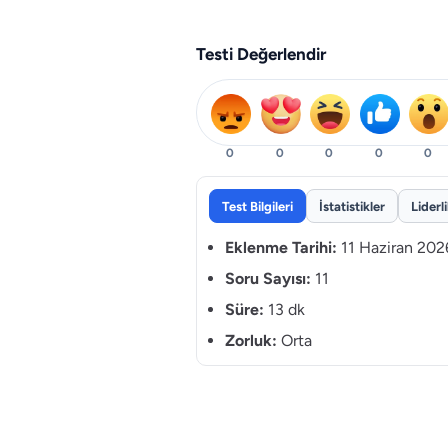
Testi Değerlendir
0
0
0
0
0
Test Bilgileri
İstatistikler
Liderl
Eklenme Tarihi:
11 Haziran 202
Soru Sayısı:
11
Süre:
13 dk
Zorluk:
Orta