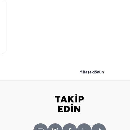
↑
Başa dönün
TAKİP
Bizi takip edin
EDİN