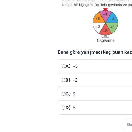
Buna göre yarışmacı kaç puan kaz
A)
-5
B)
-2
C)
2
D)
5
Ge