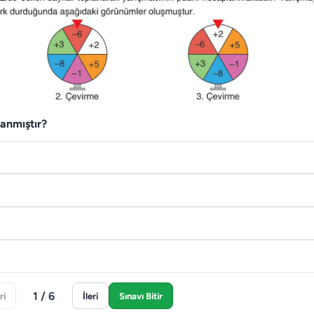
anmıştır?
1 / 6
ri
İleri
Sınavı Bitir