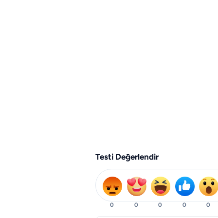
Testi Değerlendir
0
0
0
0
0