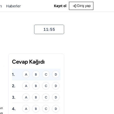
rı
Haberler
Kayıt ol
Giriş yap
11:55
Cevap Kağıdı
1.
A
B
C
D
2.
A
B
C
D
3.
A
B
C
D
4.
A
B
C
D