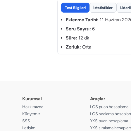
Test Bilgileri
İstatistikler
Liderl
Eklenme Tarihi:
11 Haziran 202
Soru Sayısı:
6
Süre:
12 dk
Zorluk:
Orta
Kurumsal
Araçlar
Hakkımızda
LGS puan hesaplama
Künyemiz
LGS sıralama hesapla
SSS
YKS puan hesaplama
İletişim
YKS sıralama hesapla