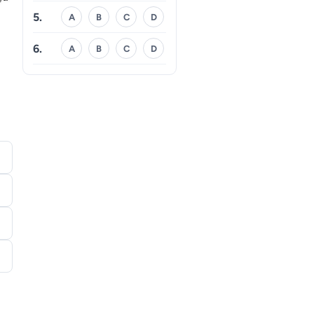
5.
A
B
C
D
6.
A
B
C
D