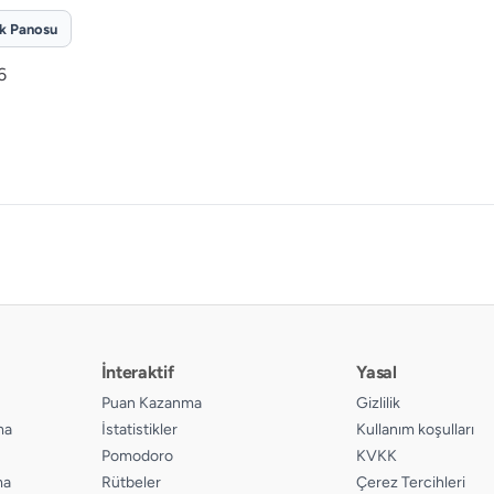
ik Panosu
6
İnteraktif
Yasal
Puan Kazanma
Gizlilik
ma
İstatistikler
Kullanım koşulları
Pomodoro
KVKK
ma
Rütbeler
Çerez Tercihleri