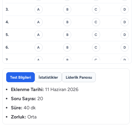
3.
A
B
C
D
4.
A
B
C
D
5.
A
B
C
D
6.
A
B
C
D
7.
A
B
C
D
8.
A
B
C
D
Test Bilgileri
İstatistikler
Liderlik Panosu
9.
A
B
C
D
Eklenme Tarihi:
11 Haziran 2026
10.
Soru Sayısı:
20
A
B
C
D
Süre:
40 dk
11.
A
B
C
D
Zorluk:
Orta
12.
A
B
C
D