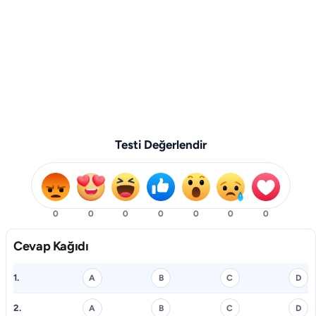
Testi Değerlendir
0
0
0
0
0
0
0
Cevap Kağıdı
1.
A
B
C
D
2.
A
B
C
D