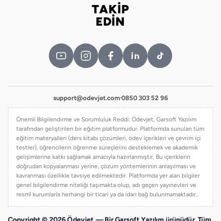
TAKİP
Bizi takip edin
EDİN
support@odevjet.com
·
0850 303 52 96
Önemli Bilgilendirme ve Sorumluluk Reddi: Ödevjet, Garsoft Yazılım
tarafından geliştirilen bir eğitim platformudur. Platformda sunulan tüm
eğitim materyalleri (ders kitabı çözümleri, ödev içerikleri ve çevrim içi
testler), öğrencilerin öğrenme süreçlerini desteklemek ve akademik
gelişimlerine katkı sağlamak amacıyla hazırlanmıştır. Bu içeriklerin
doğrudan kopyalanması yerine, çözüm yöntemlerinin anlaşılması ve
kavranması özellikle tavsiye edilmektedir. Platformda yer alan bilgiler
genel bilgilendirme niteliği taşımakta olup, adı geçen yayınevleri ve
resmî kurumlarla herhangi bir ticari ya da idari bağ bulunmamaktadır..
Copyright © 2026 Ödevjet — Bir Garsoft Yazılım ürünüdür. Tüm