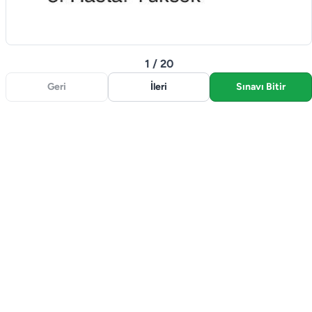
1 / 20
Geri
İleri
Sınavı Bitir