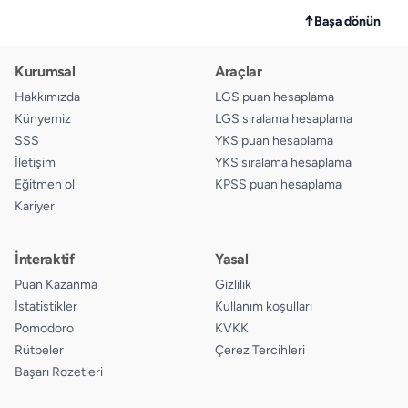
13.
A
B
C
D
↑
Başa dönün
14.
A
B
C
D
Kurumsal
Araçlar
15.
A
B
C
D
Hakkımızda
LGS puan hesaplama
Künyemiz
LGS sıralama hesaplama
16.
A
B
C
D
SSS
YKS puan hesaplama
İletişim
YKS sıralama hesaplama
17.
A
B
C
D
Eğitmen ol
KPSS puan hesaplama
Kariyer
18.
A
B
C
D
19.
A
B
C
D
İnteraktif
Yasal
Puan Kazanma
Gizlilik
20.
A
B
C
D
İstatistikler
Kullanım koşulları
Pomodoro
KVKK
Rütbeler
Çerez Tercihleri
Başarı Rozetleri