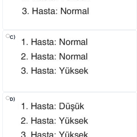
C)
D)