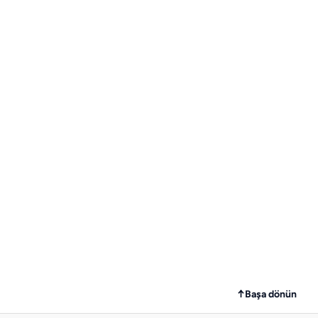
↑
Başa dönün