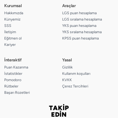
Kurumsal
Araçlar
Hakkımızda
LGS puan hesaplama
Künyemiz
LGS sıralama hesaplama
SSS
YKS puan hesaplama
İletişim
YKS sıralama hesaplama
Eğitmen ol
KPSS puan hesaplama
Kariyer
İnteraktif
Yasal
Puan Kazanma
Gizlilik
İstatistikler
Kullanım koşulları
Pomodoro
KVKK
Rütbeler
Çerez Tercihleri
Başarı Rozetleri
TAKİP
Bizi takip edin
EDİN