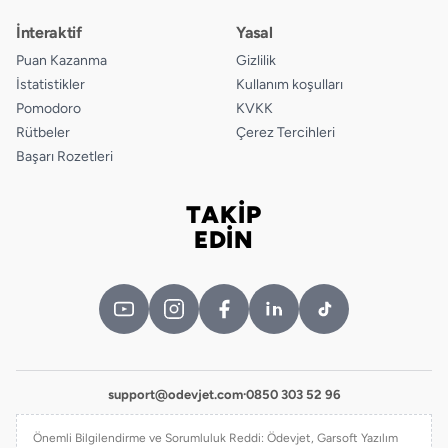
İnteraktif
Yasal
Puan Kazanma
Gizlilik
İstatistikler
Kullanım koşulları
Pomodoro
KVKK
Rütbeler
Çerez Tercihleri
Başarı Rozetleri
TAKİP
Bizi takip edin
EDİN
support@odevjet.com
·
0850 303 52 96
Önemli Bilgilendirme ve Sorumluluk Reddi: Ödevjet, Garsoft Yazılım