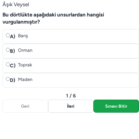
Âşık Veysel
Bu dörtlükte aşağıdaki unsurlardan hangisi
vurgulanmıştır?
Barış
A)
Orman
B)
Toprak
C)
Maden
D)
1 / 6
Geri
İleri
Sınavı Bitir