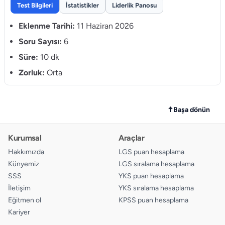
Test Bilgileri
İstatistikler
Liderlik Panosu
Eklenme Tarihi:
11 Haziran 2026
Soru Sayısı:
6
Süre:
10 dk
Zorluk:
Orta
↑
Başa dönün
Kurumsal
Araçlar
Hakkımızda
LGS puan hesaplama
Künyemiz
LGS sıralama hesaplama
SSS
YKS puan hesaplama
İletişim
YKS sıralama hesaplama
Eğitmen ol
KPSS puan hesaplama
Kariyer