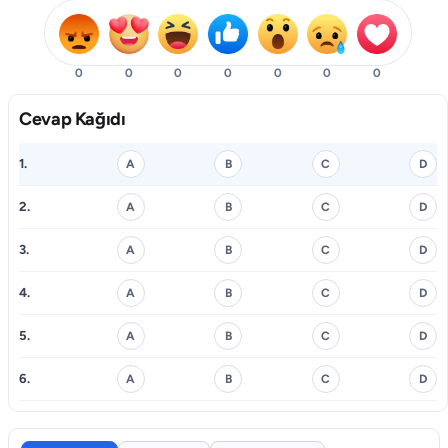
0
0
0
0
0
0
0
Cevap Kağıdı
1.
A
B
C
D
2.
A
B
C
D
3.
A
B
C
D
4.
A
B
C
D
5.
A
B
C
D
6.
A
B
C
D