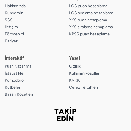
Hakkımızda
LGS puan hesaplama
Künyemiz
LGS sıralama hesaplama
SSS
YKS puan hesaplama
İletişim
YKS sıralama hesaplama
Eğitmen ol
KPSS puan hesaplama
Kariyer
İnteraktif
Yasal
Puan Kazanma
Gizlilik
İstatistikler
Kullanım koşulları
Pomodoro
KVKK
Rütbeler
Çerez Tercihleri
Başarı Rozetleri
TAKİP
Bizi takip edin
EDİN