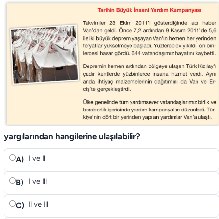
yargılarından hangilerine ulaşılabilir?
I ve Il
A)
I ve Ill
B)
Il ve Ill
C)