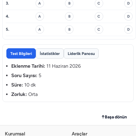
3.
A
B
C
D
4.
A
B
C
D
5.
A
B
C
D
Test Bilgileri
İstatistikler
Liderlik Panosu
Eklenme Tarihi:
11 Haziran 2026
Soru Sayısı:
5
Süre:
10 dk
Zorluk:
Orta
↑
Başa dönün
Kurumsal
Araçlar