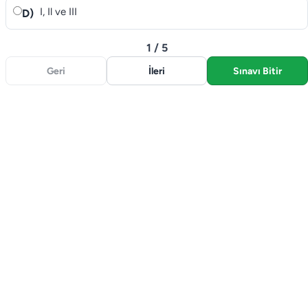
I, Il ve III
D)
1 / 5
Geri
İleri
Sınavı Bitir