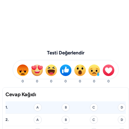
Testi Değerlendir
0
0
0
0
0
0
0
Cevap Kağıdı
1.
A
B
C
D
2.
A
B
C
D