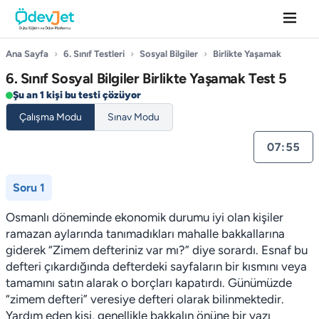
Ana Sayfa
›
6. Sınıf Testleri
›
Sosyal Bilgiler
›
Birlikte Yaşamak
6. Sınıf Sosyal Bilgiler Birlikte Yaşamak Test 5
Şu an 1 kişi bu testi çözüyor
Çalışma Modu
Sınav Modu
07:55
Soru 1
Osmanlı döneminde ekonomik durumu iyi olan kişiler
ramazan aylarında tanımadıkları mahalle bakkallarına
giderek “Zimem defteriniz var mı?” diye sorardı. Esnaf bu
defteri çıkardığında defterdeki sayfaların bir kısmını veya
tamamını satın alarak o borçları kapatırdı. Günümüzde
“zimem defteri” veresiye defteri olarak bilinmektedir.
Yardım eden kişi, genellikle bakkalın önüne bir yazı