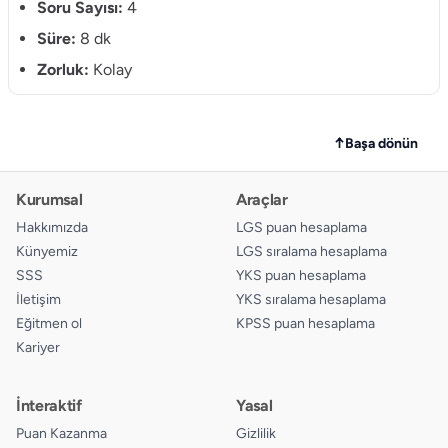
Soru Sayısı:
4
Süre:
8 dk
Zorluk:
Kolay
↑
Başa dönün
Kurumsal
Araçlar
Hakkımızda
LGS puan hesaplama
Künyemiz
LGS sıralama hesaplama
SSS
YKS puan hesaplama
İletişim
YKS sıralama hesaplama
Eğitmen ol
KPSS puan hesaplama
Kariyer
İnteraktif
Yasal
Puan Kazanma
Gizlilik