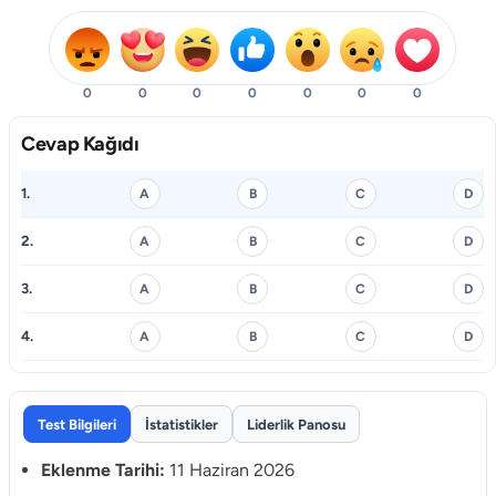
0
0
0
0
0
0
0
Cevap Kağıdı
1.
A
B
C
D
2.
A
B
C
D
3.
A
B
C
D
4.
A
B
C
D
Test Bilgileri
İstatistikler
Liderlik Panosu
Eklenme Tarihi:
11 Haziran 2026