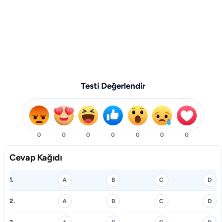
Testi Değerlendir
0
0
0
0
0
0
0
Cevap Kağıdı
1.
A
B
C
D
2.
A
B
C
D