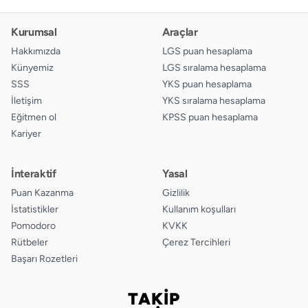
14.
A
B
C
D
Kurumsal
Araçlar
15.
A
B
C
D
Hakkımızda
LGS puan hesaplama
Künyemiz
LGS sıralama hesaplama
16.
A
B
C
D
SSS
YKS puan hesaplama
İletişim
YKS sıralama hesaplama
17.
A
B
C
D
Eğitmen ol
KPSS puan hesaplama
Kariyer
18.
A
B
C
D
İnteraktif
Yasal
Puan Kazanma
Gizlilik
İstatistikler
Kullanım koşulları
Pomodoro
KVKK
Rütbeler
Çerez Tercihleri
Başarı Rozetleri
TAKİP
Bizi takip edin