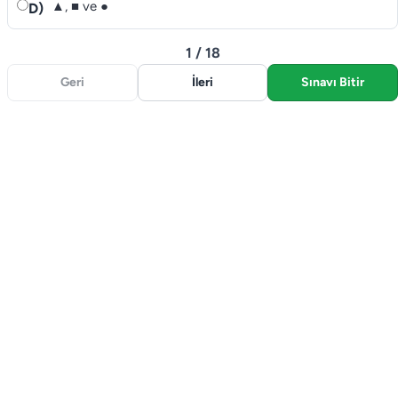
▲, ■ ve ●
D)
1 / 18
Geri
İleri
Sınavı Bitir