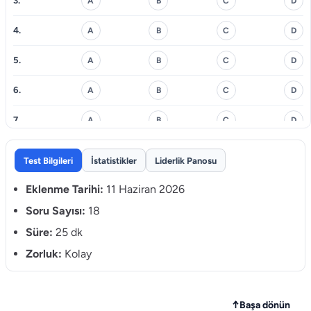
3.
A
B
C
D
4.
A
B
C
D
5.
A
B
C
D
6.
A
B
C
D
7.
A
B
C
D
8.
A
B
C
D
Test Bilgileri
İstatistikler
Liderlik Panosu
9.
A
B
C
D
Eklenme Tarihi:
11 Haziran 2026
10.
Soru Sayısı:
18
A
B
C
D
Süre:
25 dk
11.
A
B
C
D
Zorluk:
Kolay
12.
A
B
C
D
13.
A
B
C
D
↑
Başa dönün