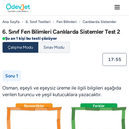
Ana Sayfa
›
6. Sınıf Testleri
›
Fen Bilimleri
›
Canlılarda Sistemler
6. Sınıf Fen Bilimleri Canlılarda Sistemler Test 2
Şu an 1 kişi bu testi çözüyor
Çalışma Modu
Sınav Modu
17:55
Soru 1
Osman, eşeyli ve eşeysiz üreme ile ilgili bilgileri aşağıda
verilen turuncu ve yeşil kutucuklara yazacaktır.