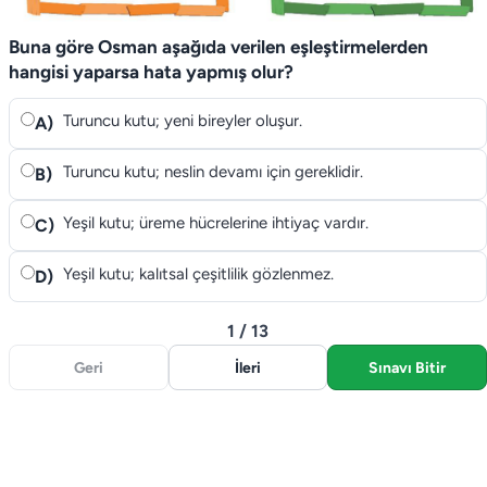
Buna göre Osman aşağıda verilen eşleştirmelerden
hangisi yaparsa hata yapmış olur?
Turuncu kutu; yeni bireyler oluşur.
A)
Turuncu kutu; neslin devamı için gereklidir.
B)
Yeşil kutu; üreme hücrelerine ihtiyaç vardır.
C)
Yeşil kutu; kalıtsal çeşitlilik gözlenmez.
D)
1 / 13
Geri
İleri
Sınavı Bitir