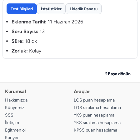
8.
A
B
C
D
Test Bilgileri
İstatistikler
Liderlik Panosu
9.
A
B
C
D
Eklenme Tarihi:
11 Haziran 2026
10.
Soru Sayısı:
13
A
B
C
D
Süre:
18 dk
11.
A
B
C
D
Zorluk:
Kolay
12.
A
B
C
D
13.
A
B
C
D
↑
Başa dönün
Kurumsal
Araçlar
Hakkımızda
LGS puan hesaplama
Künyemiz
LGS sıralama hesaplama
SSS
YKS puan hesaplama
İletişim
YKS sıralama hesaplama
Eğitmen ol
KPSS puan hesaplama
Kariyer