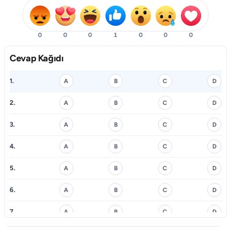
0
0
0
1
0
0
0
Cevap Kağıdı
1.
A
B
C
D
2.
A
B
C
D
3.
A
B
C
D
4.
A
B
C
D
5.
A
B
C
D
6.
A
B
C
D
7.
A
B
C
D