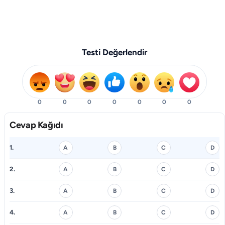
Testi Değerlendir
0
0
0
0
0
0
0
Cevap Kağıdı
1.
A
B
C
D
2.
A
B
C
D
3.
A
B
C
D
4.
A
B
C
D