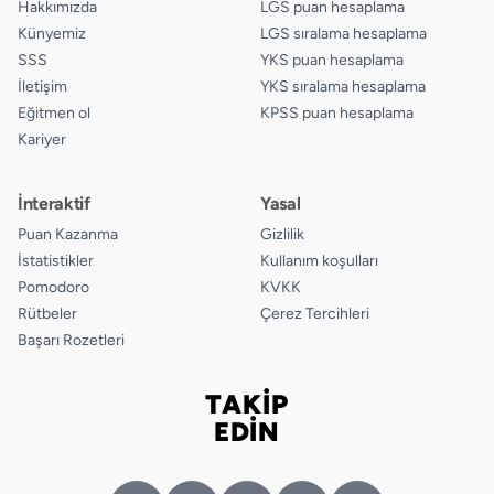
Hakkımızda
LGS puan hesaplama
Künyemiz
LGS sıralama hesaplama
SSS
YKS puan hesaplama
İletişim
YKS sıralama hesaplama
Eğitmen ol
KPSS puan hesaplama
Kariyer
İnteraktif
Yasal
Puan Kazanma
Gizlilik
İstatistikler
Kullanım koşulları
Pomodoro
KVKK
Rütbeler
Çerez Tercihleri
Başarı Rozetleri
TAKİP
Bizi takip edin
EDİN