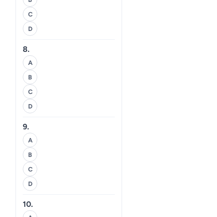
C
D
8.
A
B
C
D
9.
A
B
C
D
10.