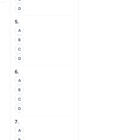
D
5.
A
B
C
D
6.
A
B
C
D
7.
A
B