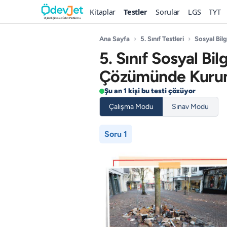
Kitaplar
Testler
Sorular
LGS
TYT
Ana Sayfa
›
5. Sınıf Testleri
›
Sosyal Bilg
5. Sınıf Sosyal Bi
Çözümünde Kurum
Şu an 1 kişi bu testi çözüyor
Çalışma Modu
Sınav Modu
Soru 1