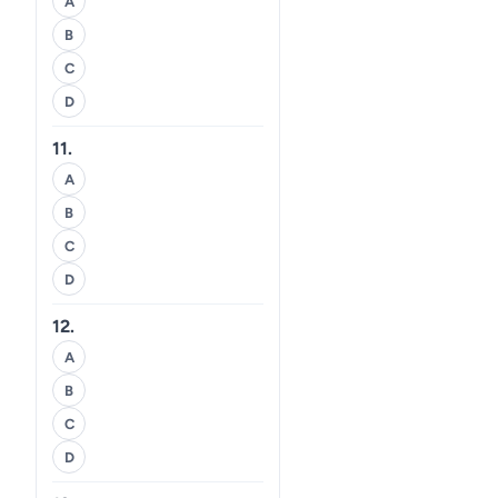
A
B
C
D
11.
A
B
C
D
12.
A
B
C
D