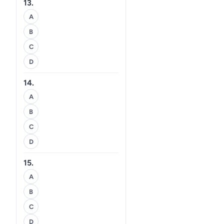
13.
A
B
C
D
14.
A
B
C
D
15.
A
B
C
D