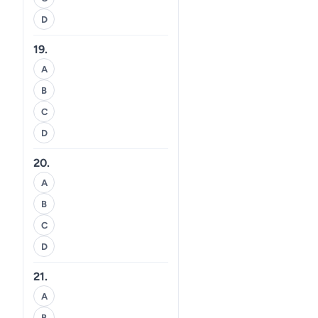
D
19.
A
B
C
D
20.
A
B
C
D
21.
A
B