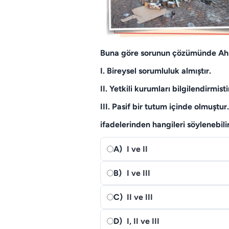
Buna göre sorunun çözümünde Ahmet
I. Bireysel sorumluluk almıştır.
II. Yetkili kurumları bilgilendirmisti
III. Pasif bir tutum içinde olmuştur.
ifadelerinden hangileri söylenebili
A)
I ve II
B)
I ve III
C)
II ve III
D)
I, II ve III