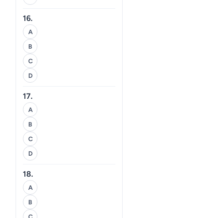
16.
A
B
C
D
17.
A
B
C
D
18.
A
B
C