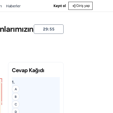
rı
Haberler
Kayıt ol
Giriş yap
nlarımızın
29:54
Cevap Kağıdı
1.
A
B
C
D