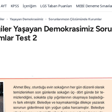
AYT
KPSS
İçeriğim
LGS Taban Puanları
MEBİ Deneme Sınavla
iler
›
Yaşayan Demokrasimiz
›
Sorunlarımızın Çözümünde Kurumlar
lgiler Yaşayan Demokrasimiz Soru
lar Test 2