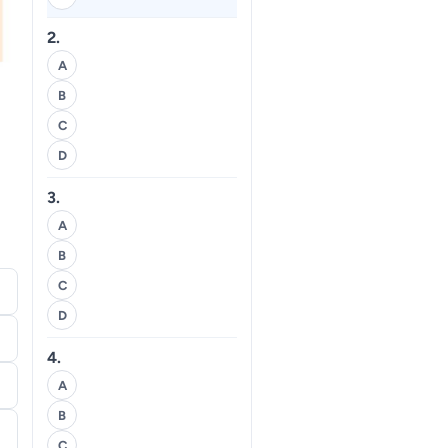
2.
A
B
C
D
3.
A
B
C
D
4.
A
B
C