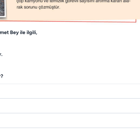
 Bey ile ilgili,
r.
r?