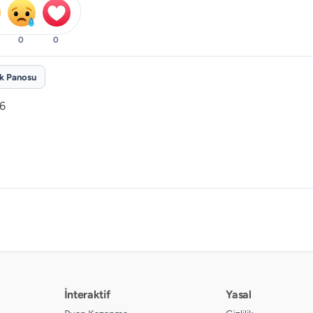
0
0
ik Panosu
26
İnteraktif
Yasal