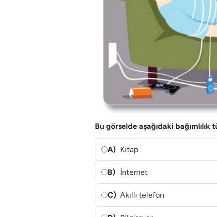
Bu görselde aşağıdaki bağımlılık t
A)
Kitap
B)
İnternet
C)
Akıllı telefon