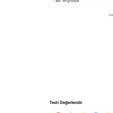
D)
Bilgisayar
Ge
Testi Değerlendir