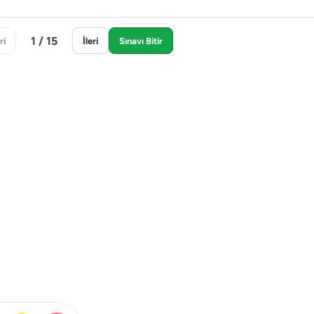
1 / 15
ri
İleri
Sınavı Bitir