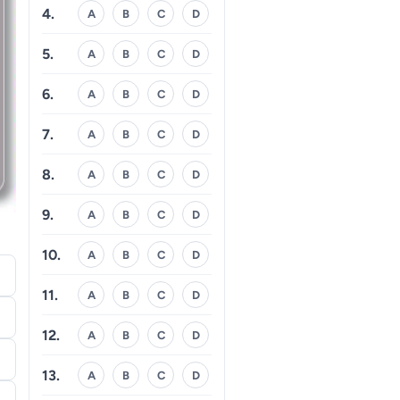
4.
A
B
C
D
5.
A
B
C
D
6.
A
B
C
D
7.
A
B
C
D
8.
A
B
C
D
9.
A
B
C
D
10.
A
B
C
D
11.
A
B
C
D
12.
A
B
C
D
13.
A
B
C
D