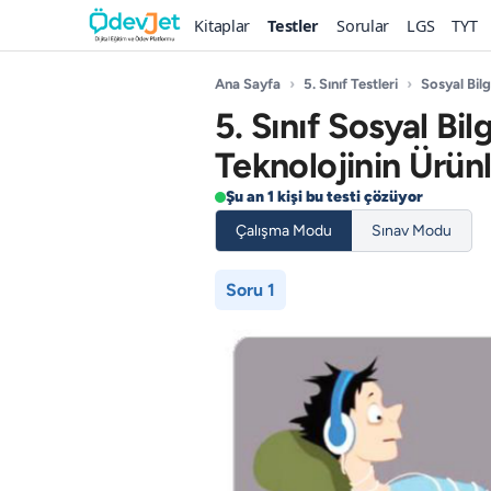
Kitaplar
Testler
Sorular
LGS
TYT
Ana Sayfa
›
5. Sınıf Testleri
›
Sosyal Bilg
5. Sınıf Sosyal Bil
Teknolojinin Ürünle
Şu an 1 kişi bu testi çözüyor
Çalışma Modu
Sınav Modu
Soru 1