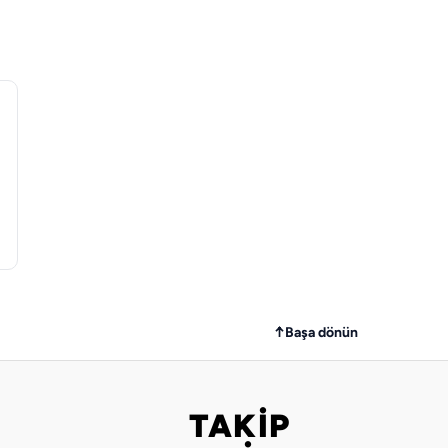
↑
Başa dönün
TAKİP
Bizi takip edin