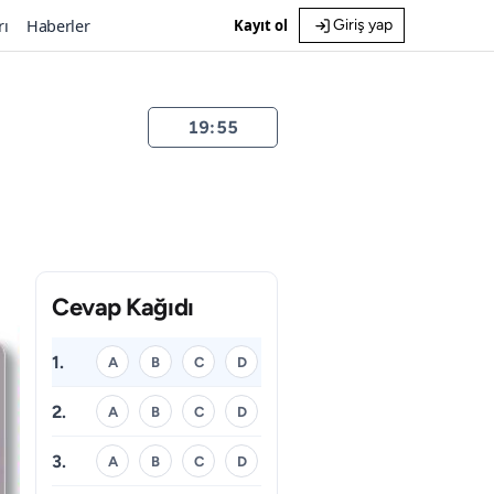
rı
Haberler
Kayıt ol
Giriş yap
19:55
Cevap Kağıdı
1.
A
B
C
D
2.
A
B
C
D
3.
A
B
C
D