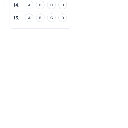
14.
A
B
C
D
15.
A
B
C
D