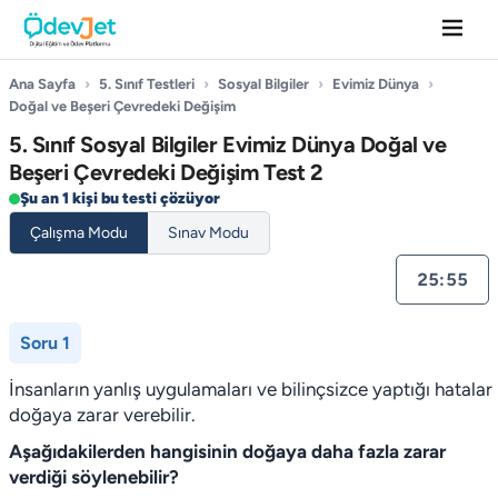
Ana Sayfa
›
5. Sınıf Testleri
›
Sosyal Bilgiler
›
Evimiz Dünya
›
Doğal ve Beşeri Çevredeki Değişim
5. Sınıf Sosyal Bilgiler Evimiz Dünya Doğal ve
Beşeri Çevredeki Değişim Test 2
Şu an 1 kişi bu testi çözüyor
Çalışma Modu
Sınav Modu
25:55
Soru 1
İnsanların yanlış uygulamaları ve bilinçsizce yaptığı hatalar
doğaya zarar verebilir.
Aşağıdakilerden hangisinin doğaya daha fazla zarar
verdiği söylenebilir?