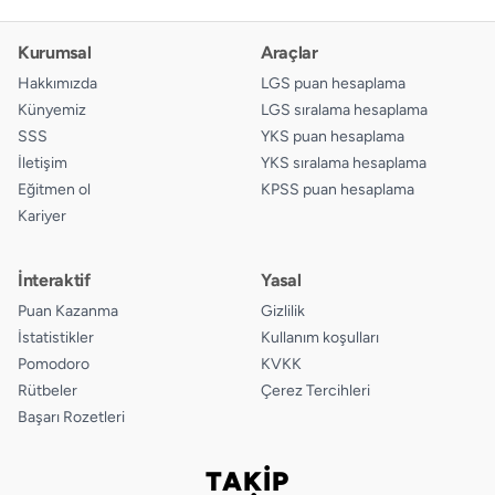
14.
A
B
C
D
Kurumsal
Araçlar
15.
A
B
C
D
Hakkımızda
LGS puan hesaplama
Künyemiz
LGS sıralama hesaplama
16.
A
B
C
D
SSS
YKS puan hesaplama
İletişim
YKS sıralama hesaplama
17.
A
B
C
D
Eğitmen ol
KPSS puan hesaplama
Kariyer
18.
A
B
C
D
19.
A
B
C
D
İnteraktif
Yasal
Puan Kazanma
Gizlilik
20.
A
B
C
D
İstatistikler
Kullanım koşulları
21.
A
B
C
D
Pomodoro
KVKK
Rütbeler
Çerez Tercihleri
22.
A
B
C
D
Başarı Rozetleri
TAKİP
Bizi takip edin