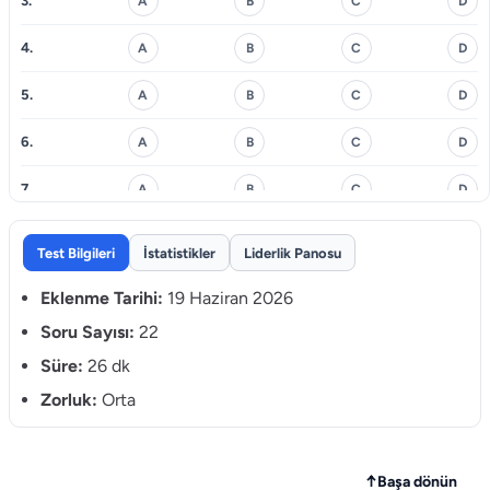
3.
A
B
C
D
4.
A
B
C
D
5.
A
B
C
D
6.
A
B
C
D
7.
A
B
C
D
8.
A
B
C
D
Test Bilgileri
İstatistikler
Liderlik Panosu
9.
A
B
C
D
Eklenme Tarihi:
19 Haziran 2026
10.
Soru Sayısı:
22
A
B
C
D
Süre:
26 dk
11.
A
B
C
D
Zorluk:
Orta
12.
A
B
C
D
13.
A
B
C
D
↑
Başa dönün