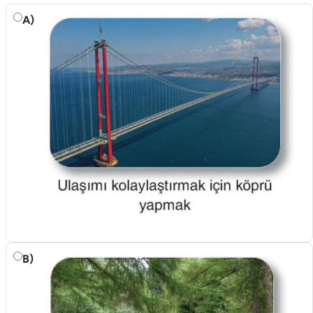
A)
B)