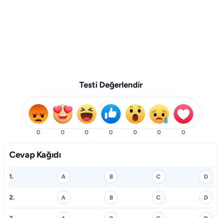
Testi Değerlendir
0
0
0
0
0
0
0
Cevap Kağıdı
1.
A
B
C
D
2.
A
B
C
D