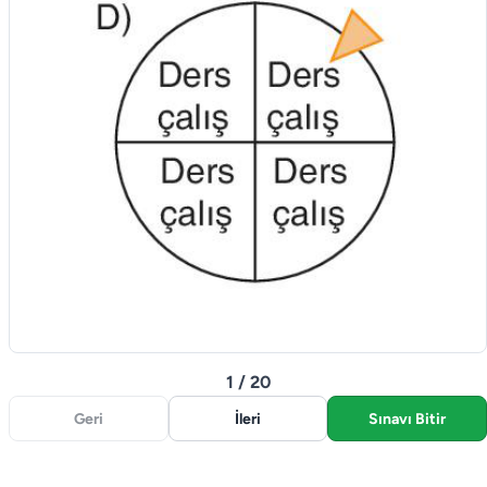
1 / 20
Geri
İleri
Sınavı Bitir