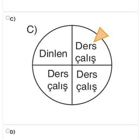
C)
D)