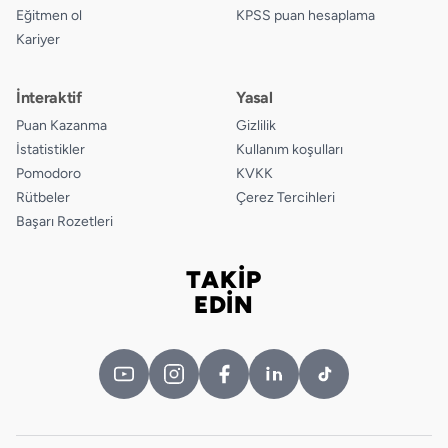
Eğitmen ol
KPSS puan hesaplama
Kariyer
18.
A
B
C
D
19.
A
B
C
D
İnteraktif
Yasal
Puan Kazanma
Gizlilik
20.
A
B
C
D
İstatistikler
Kullanım koşulları
Pomodoro
KVKK
Rütbeler
Çerez Tercihleri
Başarı Rozetleri
TAKİP
Bizi takip edin
EDİN