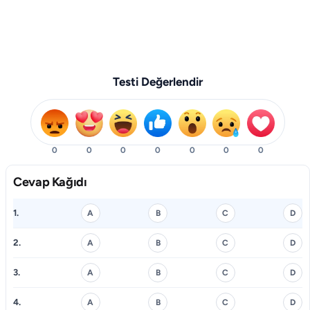
Testi Değerlendir
0
0
0
0
0
0
0
Cevap Kağıdı
1.
A
B
C
D
2.
A
B
C
D
3.
A
B
C
D
4.
A
B
C
D