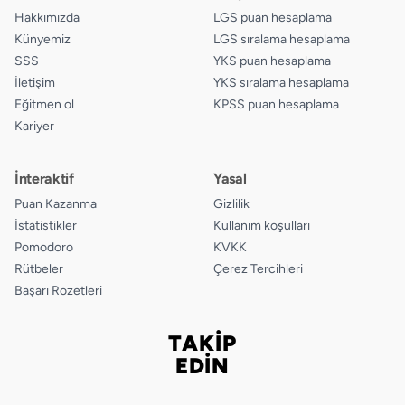
Hakkımızda
LGS puan hesaplama
Künyemiz
LGS sıralama hesaplama
SSS
YKS puan hesaplama
İletişim
YKS sıralama hesaplama
Eğitmen ol
KPSS puan hesaplama
Kariyer
İnteraktif
Yasal
Puan Kazanma
Gizlilik
İstatistikler
Kullanım koşulları
Pomodoro
KVKK
Rütbeler
Çerez Tercihleri
Başarı Rozetleri
TAKİP
Bizi takip edin
EDİN