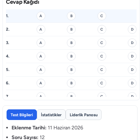
Cevap Kağıdı
1.
A
B
C
2.
A
B
C
D
3.
A
B
C
D
4.
A
B
C
D
5.
A
B
C
D
6.
A
B
C
D
7.
A
B
C
D
8.
A
B
C
D
Test Bilgileri
İstatistikler
Liderlik Panosu
9.
A
B
C
D
Eklenme Tarihi:
11 Haziran 2026
10.
Soru Sayısı:
12
A
B
C
D