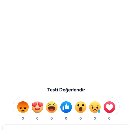
Testi Değerlendir
0
0
0
0
0
0
0