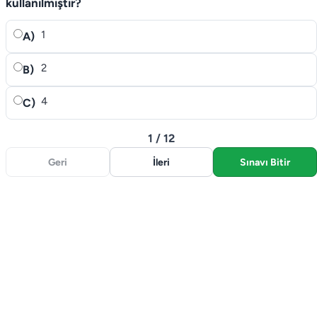
kullanılmıştır?
1
A)
2
B)
4
C)
1 / 12
Geri
İleri
Sınavı Bitir