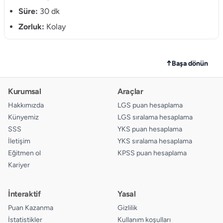
Süre:
30 dk
11.
A
B
C
D
Zorluk:
Kolay
12.
A
B
C
D
↑
Başa dönün
Kurumsal
Araçlar
Hakkımızda
LGS puan hesaplama
Künyemiz
LGS sıralama hesaplama
SSS
YKS puan hesaplama
İletişim
YKS sıralama hesaplama
Eğitmen ol
KPSS puan hesaplama
Kariyer
İnteraktif
Yasal
Puan Kazanma
Gizlilik
İstatistikler
Kullanım koşulları