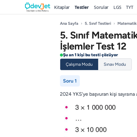
Kitaplar
Testler
Sorular
LGS
TYT
Ana Sayfa
›
5. Sınıf Testleri
›
Matematik
5. Sınıf Matematik
İşlemler Test 12
Şu an 1 kişi bu testi çözüyor
Çalışma Modu
Sınav Modu
Soru 1
2024 YKS'ye başvuran kişi sayısına 