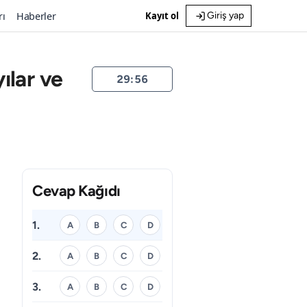
rı
Haberler
Kayıt ol
Giriş yap
ılar ve
29:55
Cevap Kağıdı
1.
A
B
C
D
2.
A
B
C
D
3.
A
B
C
D