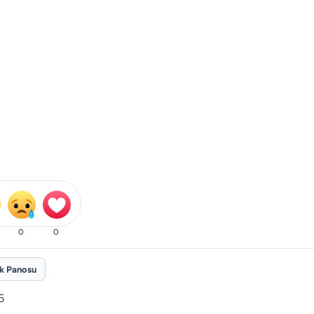
0
0
ik Panosu
6