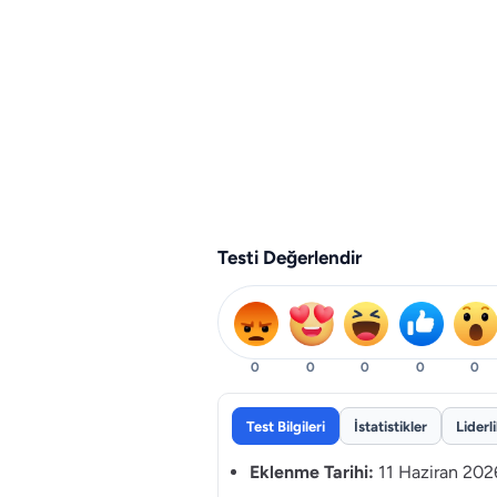
Testi Değerlendir
0
0
0
0
0
Test Bilgileri
İstatistikler
Liderl
Eklenme Tarihi:
11 Haziran 202