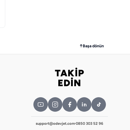
↑
Başa dönün
TAKİP
Bizi takip edin
EDİN
support@odevjet.com
·
0850 303 52 96