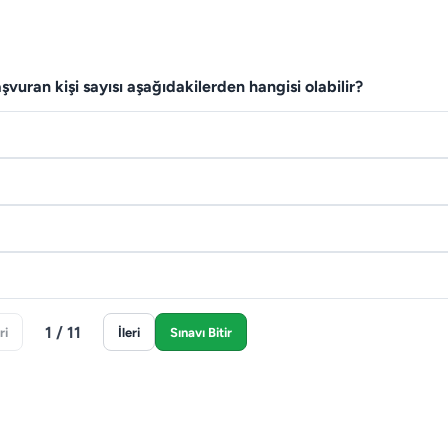
vuran kişi sayısı aşağıdakilerden hangisi olabilir?
1 / 11
ri
İleri
Sınavı Bitir