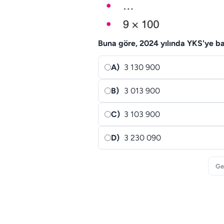
Buna göre, 2024 yılında YKS'ye baş
A)
3 130 900
B)
3 013 900
C)
3 103 900
D)
3 230 090
Ge