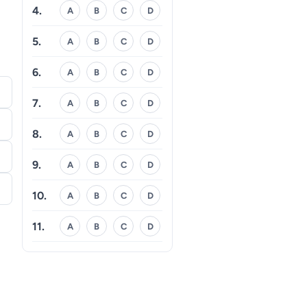
4.
A
B
C
D
5.
A
B
C
D
6.
A
B
C
D
7.
A
B
C
D
8.
A
B
C
D
9.
A
B
C
D
10.
A
B
C
D
11.
A
B
C
D