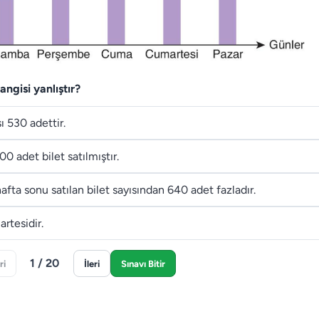
ngisi yanlıştır?
ı 530 adettir.
0 adet bilet satılmıştır.
 hafta sonu satılan bilet sayısından 640 adet fazladır.
rtesidir.
1 / 20
ri
İleri
Sınavı Bitir