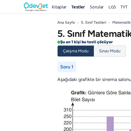
Kitaplar
Testler
Sorular
LGS
TYT
Ana Sayfa
›
5. Sınıf Testleri
›
Matematik
5. Sınıf Matematik
Şu an 1 kişi bu testi çözüyor
Çalışma Modu
Sınav Modu
Soru 1
Aşağıdaki grafikte bir sinema salonun