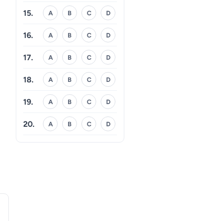
15.
A
B
C
D
16.
A
B
C
D
17.
A
B
C
D
18.
A
B
C
D
19.
A
B
C
D
20.
A
B
C
D