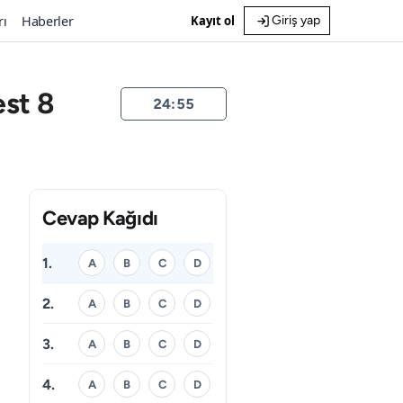
rı
Haberler
Kayıt ol
Giriş yap
est 8
24:55
Cevap Kağıdı
1.
A
B
C
D
2.
A
B
C
D
3.
A
B
C
D
4.
A
B
C
D