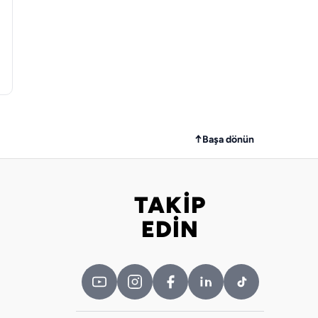
↑
Başa dönün
TAKİP
Bizi takip edin
EDİN