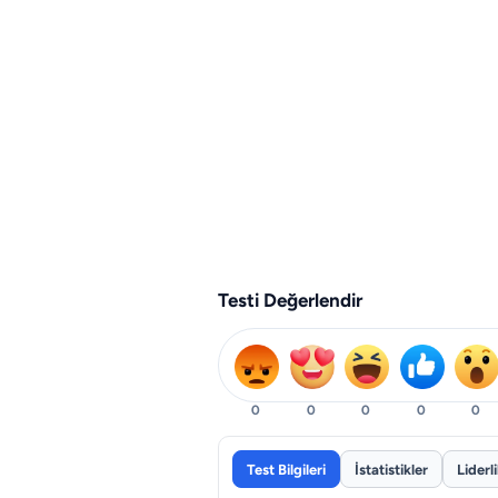
Testi Değerlendir
0
0
0
0
0
Test Bilgileri
İstatistikler
Liderl