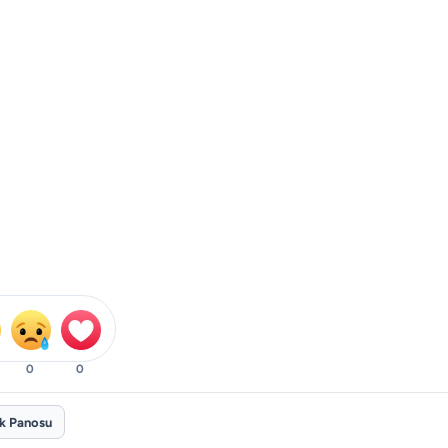
0
0
ik Panosu