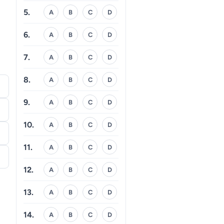
5.
A
B
C
D
6.
A
B
C
D
7.
A
B
C
D
8.
A
B
C
D
9.
A
B
C
D
10.
A
B
C
D
11.
A
B
C
D
12.
A
B
C
D
13.
A
B
C
D
14.
A
B
C
D