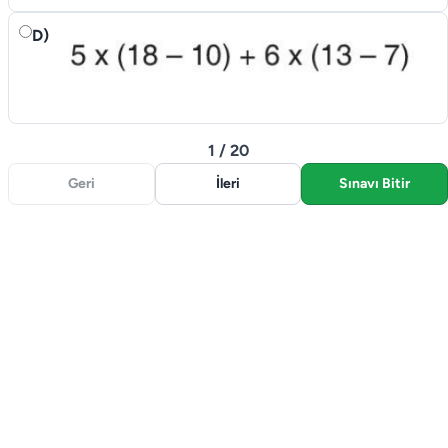
D)
1 / 20
Geri
İleri
Sınavı Bitir