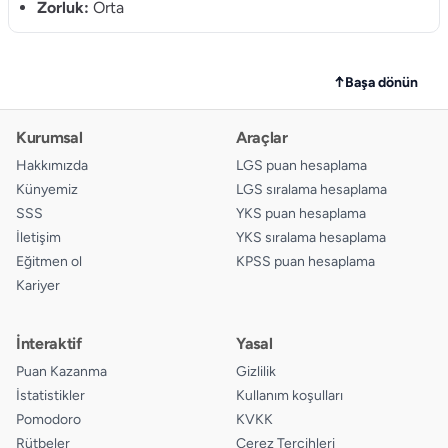
Zorluk:
Orta
12.
A
B
C
D
13.
A
B
C
D
↑
Başa dönün
14.
A
B
C
D
Kurumsal
Araçlar
15.
A
B
C
D
Hakkımızda
LGS puan hesaplama
Künyemiz
LGS sıralama hesaplama
16.
A
B
C
D
SSS
YKS puan hesaplama
İletişim
YKS sıralama hesaplama
17.
A
B
C
D
Eğitmen ol
KPSS puan hesaplama
Kariyer
18.
A
B
C
D
19.
A
B
C
D
İnteraktif
Yasal
Puan Kazanma
Gizlilik
20.
A
B
C
D
İstatistikler
Kullanım koşulları
Pomodoro
KVKK
Rütbeler
Çerez Tercihleri