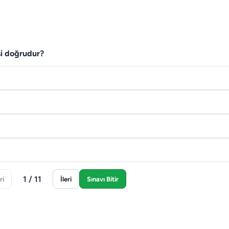
si doğrudur?
1 / 11
ri
İleri
Sınavı Bitir