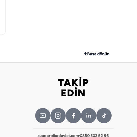
↑
Başa dönün
TAKİP
Bizi takip edin
EDİN
support@odevjet.com
·
0850 303 52 96