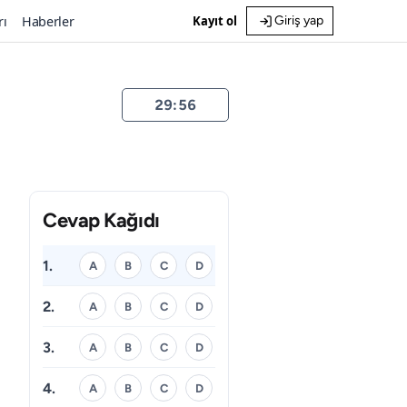
rı
Haberler
Kayıt ol
Giriş yap
29:55
Cevap Kağıdı
1.
A
B
C
D
2.
A
B
C
D
3.
A
B
C
D
4.
A
B
C
D