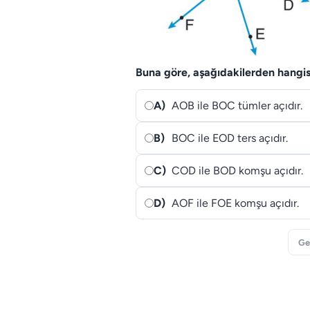
Buna göre, aşağıdakilerden hangi
A)
AOB ile BOC tümler açıdır.
B)
BOC ile EOD ters açıdır.
C)
COD ile BOD komşu açıdır.
D)
AOF ile FOE komşu açıdır.
Ge