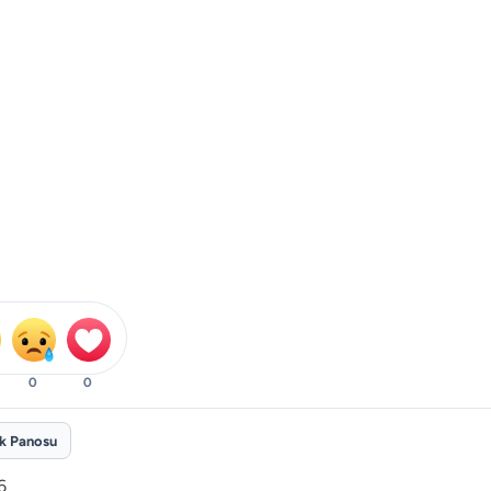
0
0
ik Panosu
6