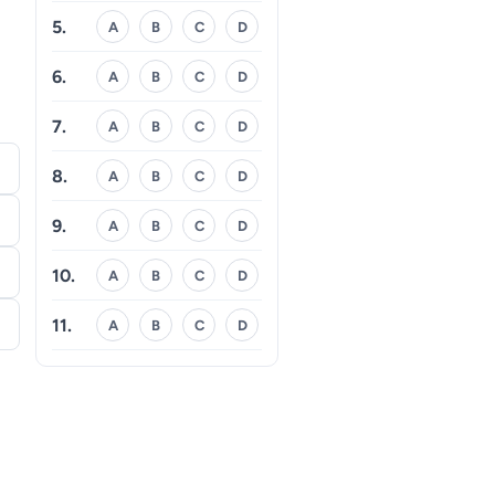
5.
A
B
C
D
6.
A
B
C
D
7.
A
B
C
D
8.
A
B
C
D
9.
A
B
C
D
10.
A
B
C
D
11.
A
B
C
D