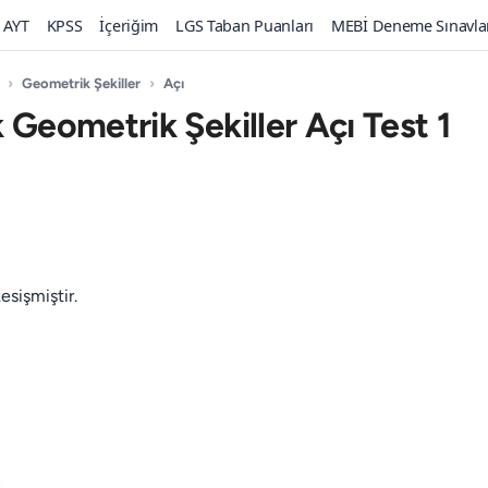
AYT
KPSS
İçeriğim
LGS Taban Puanları
MEBİ Deneme Sınavla
›
Geometrik Şekiller
›
Açı
 Geometrik Şekiller Açı Test 1
sişmiştir.