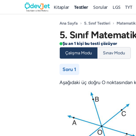
Kitaplar
Testler
Sorular
LGS
TYT
Ana Sayfa
›
5. Sınıf Testleri
›
Matematik
5. Sınıf Matematik
Şu an 1 kişi bu testi çözüyor
Çalışma Modu
Sınav Modu
Soru 1
Aşağıdaki üç doğru O noktasından ke