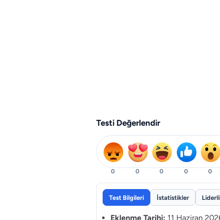
Testi Değerlendir
0
0
0
0
0
Test Bilgileri
İstatistikler
Liderl
Eklenme Tarihi:
11 Haziran 202