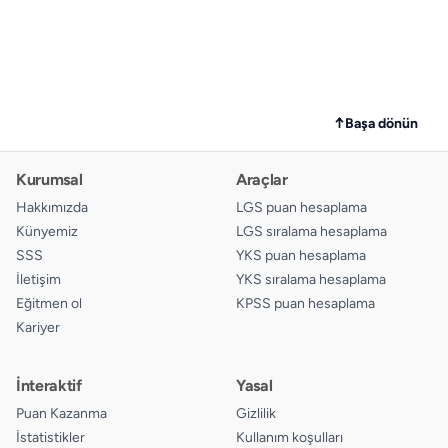
↑
Başa dönün
Kurumsal
Araçlar
Hakkımızda
LGS puan hesaplama
Künyemiz
LGS sıralama hesaplama
SSS
YKS puan hesaplama
İletişim
YKS sıralama hesaplama
Eğitmen ol
KPSS puan hesaplama
Kariyer
İnteraktif
Yasal
Puan Kazanma
Gizlilik
İstatistikler
Kullanım koşulları