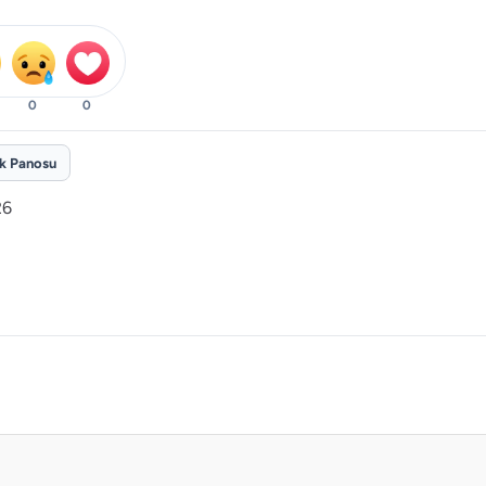
0
0
ik Panosu
26