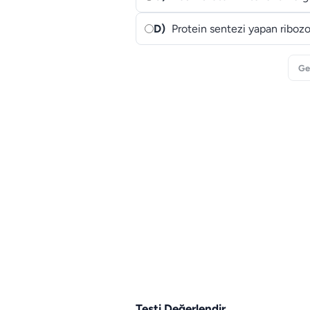
D)
Protein sentezi yapan riboz
Ge
Testi Değerlendir