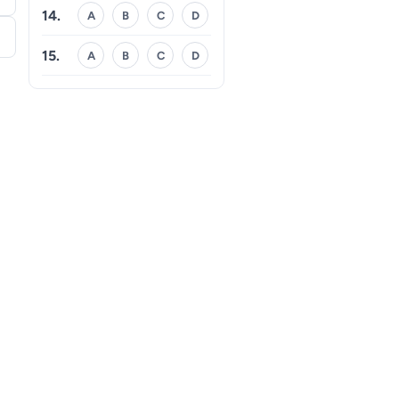
14.
A
B
C
D
15.
A
B
C
D