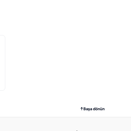
↑
Başa dönün