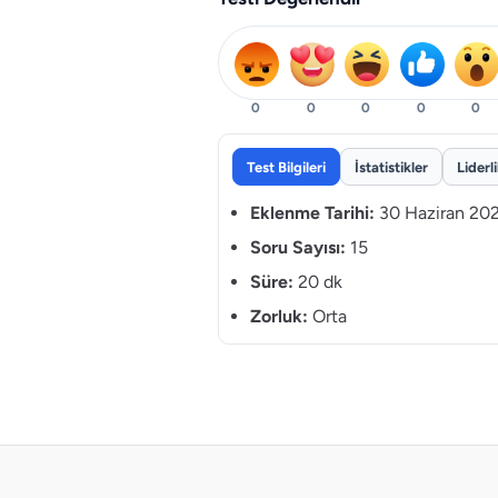
0
0
0
0
0
Test Bilgileri
İstatistikler
Liderl
Eklenme Tarihi:
30 Haziran 20
Soru Sayısı:
15
Süre:
20 dk
Zorluk:
Orta