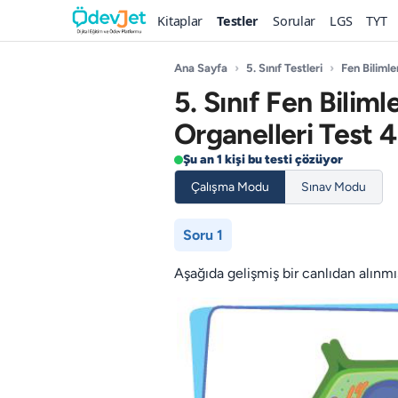
Kitaplar
Testler
Sorular
LGS
TYT
Ana Sayfa
›
5. Sınıf Testleri
›
Fen Bilimle
5. Sınıf Fen Biliml
Organelleri Test 4
Şu an 1 kişi bu testi çözüyor
Çalışma Modu
Sınav Modu
Soru 1
Aşağıda gelişmiş bir canlıdan alınmış