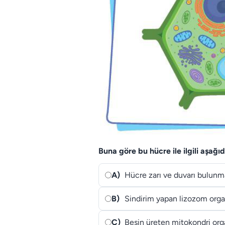
Buna göre bu hücre ile ilgili aşağı
A)
Hücre zarı ve duvarı bulunm
B)
Sindirim yapan lizozom orga
C)
Besin üreten mitokondri org