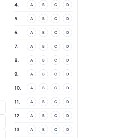
4.
A
B
C
D
5.
A
B
C
D
6.
A
B
C
D
7.
A
B
C
D
8.
A
B
C
D
9.
A
B
C
D
10.
A
B
C
D
11.
A
B
C
D
12.
A
B
C
D
13.
A
B
C
D