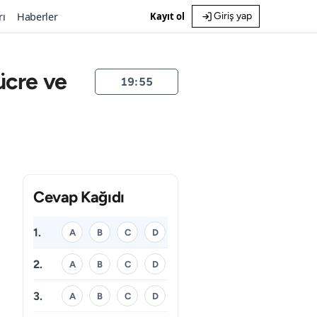
rı
Haberler
Kayıt ol
Giriş yap
Hücre ve
19:54
Cevap Kağıdı
1.
A
B
C
D
2.
A
B
C
D
3.
A
B
C
D