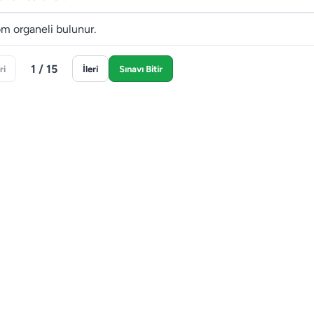
om organeli bulunur.
1 / 15
ri
İleri
Sınavı Bitir