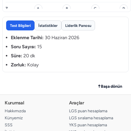
7.
A
B
C
D
8.
A
B
C
D
Test Bilgileri
İstatistikler
Liderlik Panosu
9.
A
B
C
D
Eklenme Tarihi:
30 Haziran 2026
10.
Soru Sayısı:
15
A
B
C
D
Süre:
20 dk
11.
A
B
C
D
Zorluk:
Kolay
12.
A
B
C
D
13.
A
B
C
D
↑
Başa dönün
14.
A
B
C
D
Kurumsal
Araçlar
15.
A
B
C
D
Hakkımızda
LGS puan hesaplama
Künyemiz
LGS sıralama hesaplama
SSS
YKS puan hesaplama