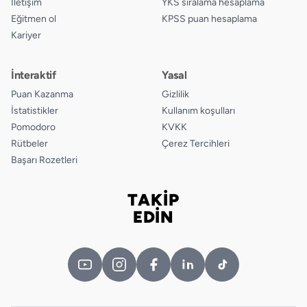
İletişim
YKS sıralama hesaplama
Eğitmen ol
KPSS puan hesaplama
Kariyer
İnteraktif
Yasal
Puan Kazanma
Gizlilik
İstatistikler
Kullanım koşulları
Pomodoro
KVKK
Rütbeler
Çerez Tercihleri
Başarı Rozetleri
TAKİP
Bizi takip edin
EDİN