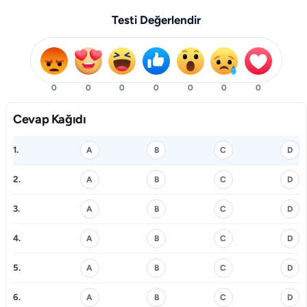
Testi Değerlendir
0
0
0
0
0
0
0
Cevap Kağıdı
1.
A
B
C
D
2.
A
B
C
D
3.
A
B
C
D
4.
A
B
C
D
5.
A
B
C
D
6.
A
B
C
D