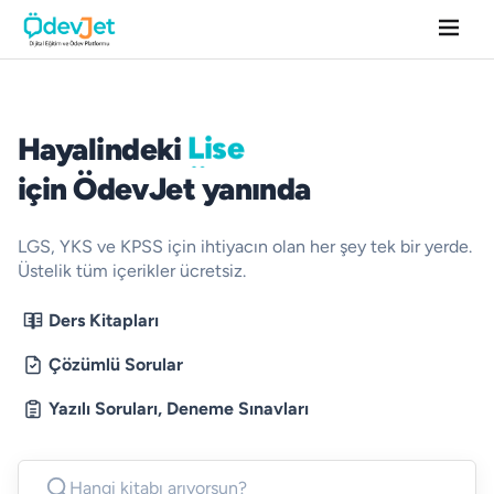
Lise
Üniversite
Hayalindeki lise ve üniversite içi
Lise
Hayalindeki
Üniversite
için ÖdevJet yanında
LGS, YKS ve KPSS için ihtiyacın olan her şey tek bir yerde.
Üstelik tüm içerikler ücretsiz.
Ders Kitapları
Çözümlü Sorular
Yazılı Soruları, Deneme Sınavları
Hangi kitabı arıyorsun?