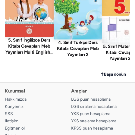
5. Sınıf İngilizce Ders
4. Sınıf Türkçe Ders
Kitabı Cevapları Meb
5. Sınıf Matema
Kitabı Cevapları Meb
Yayınları Multi English 1
Kitabı Cevapla
Yayınları 2
. Kitap
Yayınları 2. 
↑
Başa dönün
Kurumsal
Araçlar
Hakkımızda
LGS puan hesaplama
Künyemiz
LGS sıralama hesaplama
SSS
YKS puan hesaplama
İletişim
YKS sıralama hesaplama
Eğitmen ol
KPSS puan hesaplama